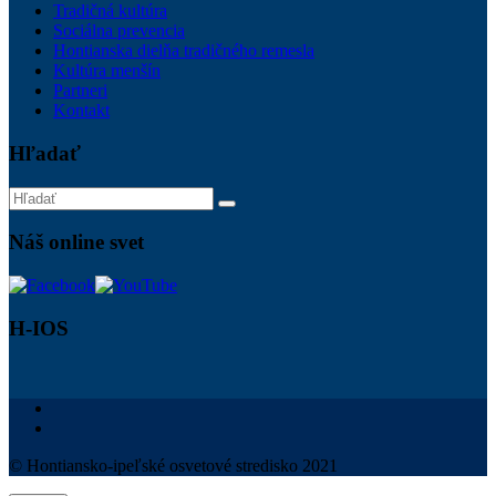
Tradičná kultúra
Sociálna prevencia
Hontianska dielňa tradičného remesla
Kultúra menšín
Partneri
Kontakt
Hľadať
Náš online svet
H-IOS
© Hontiansko-ipeľské osvetové stredisko 2021