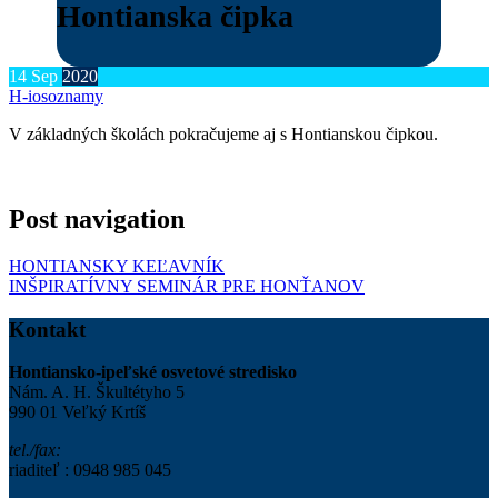
Hontianska čipka
14
Sep
2020
H-ios
oznamy
V základných školách pokračujeme aj s Hontianskou čipkou.
Post navigation
HONTIANSKY KEĽAVNÍK
INŠPIRATÍVNY SEMINÁR PRE HONŤANOV
Kontakt
Hontiansko-ipeľské osvetové stredisko
Nám. A. H. Škultétyho 5
990 01 Veľký Krtíš
tel./fax:
riaditeľ : 0948 985 045