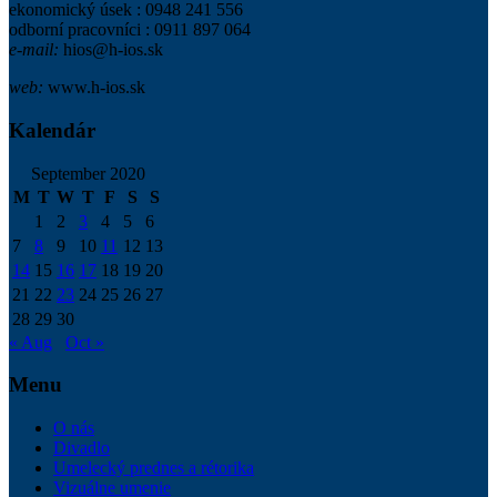
ekonomický úsek : 0948 241 556
odborní pracovníci : 0911 897 064
e-mail:
hios@h-ios.sk
web:
www.h-ios.sk
Kalendár
September 2020
M
T
W
T
F
S
S
1
2
3
4
5
6
7
8
9
10
11
12
13
14
15
16
17
18
19
20
21
22
23
24
25
26
27
28
29
30
« Aug
Oct »
Menu
O nás
Divadlo
Umelecký prednes a rétorika
Vizuálne umenie