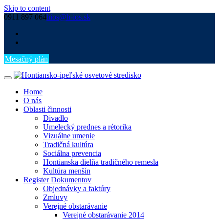
Skip to content
0911 897 064
hios@h-ios.sk
Mesačný plán
Home
O nás
Oblasti činnosti
Divadlo
Umelecký prednes a rétorika
Vizuálne umenie
Tradičná kultúra
Sociálna prevencia
Hontianska dielňa tradičného remesla
Kultúra menšín
Register Dokumentov
Objednávky a faktúry
Zmluvy
Verejné obstarávanie
Verejné obstarávanie 2014