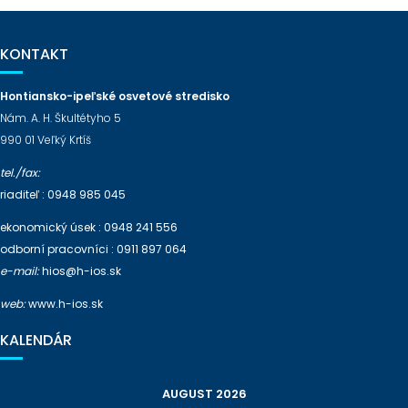
KONTAKT
Hontiansko-ipeľské osvetové stredisko
Nám. A. H. Škultétyho 5
990 01 Veľký Krtíš
tel./fax:
riaditeľ : 0948 985 045
ekonomický úsek : 0948 241 556
odborní pracovníci : 0911 897 064
e-mail:
hios@h-ios.sk
web:
www.h-ios.sk
KALENDÁR
AUGUST 2026