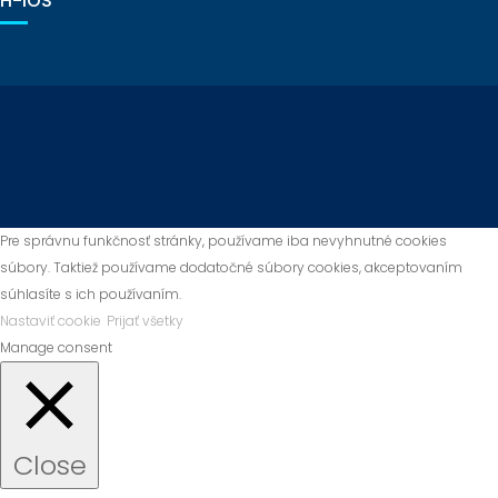
H-IOS
Pre správnu funkčnosť stránky, používame iba nevyhnutné cookies
súbory. Taktiež používame dodatočné súbory cookies, akceptovaním
súhlasíte s ich používaním.
Nastaviť cookie
Prijať všetky
Manage consent
Close