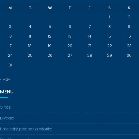
M
T
W
T
F
S
S
1
2
3
4
5
6
7
8
9
10
11
12
13
14
15
16
17
18
19
20
21
22
23
24
25
26
27
28
29
30
31
« May
MENU
O nás
Divadlo
Umelecký prednes a rétorika