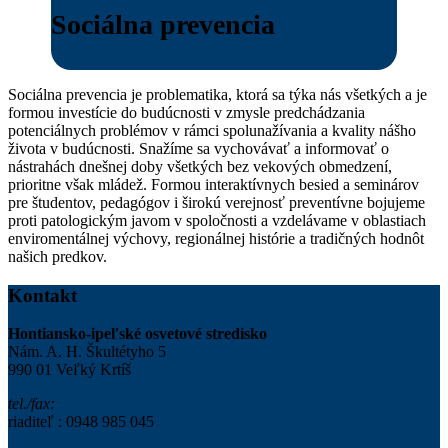
Sociálna prevencia
Sociálna prevencia je problematika, ktorá sa týka nás všetkých a je
formou investície do budúcnosti v zmysle predchádzania
potenciálnych problémov v rámci spolunažívania a kvality nášho
života v budúcnosti. Snažíme sa vychovávať a informovať o
nástrahách dnešnej doby všetkých bez vekových obmedzení,
prioritne však mládež. Formou interaktívnych besied a seminárov
pre študentov, pedagógov i širokú verejnosť preventívne bojujeme
proti patologickým javom v spoločnosti a vzdelávame v oblastiach
enviromentálnej výchovy, regionálnej histórie a tradičných hodnôt
našich predkov.
Kontakt
Hontiansko-ipeľské osvetové stredisko
Nám. A. H. Škultétyho 5
990 01 Veľký Krtíš
tel./fax:
riaditeľ : 0948 985 045