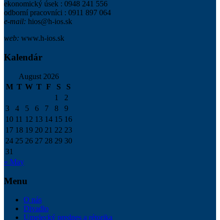
ekonomický úsek : 0948 241 556
odborní pracovníci : 0911 897 064
e-mail:
hios@h-ios.sk
web:
www.h-ios.sk
Kalendár
August 2026
M
T
W
T
F
S
S
1
2
3
4
5
6
7
8
9
10
11
12
13
14
15
16
17
18
19
20
21
22
23
24
25
26
27
28
29
30
31
« May
Menu
O nás
Divadlo
Umelecký prednes a rétorika