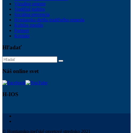
Vizuálne umenie
Tradičná kultúra
Sociálna prevencia
Hontianska dielňa tradičného remesla
Kultúra menšín
Partneri
Kontakt
Hľadať
Náš online svet
H-IOS
© Hontiansko-ipeľské osvetové stredisko 2021