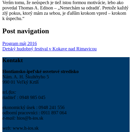
Verím tomu, že neúspech je tiež istou formou motivácie, lebo ako
povedal Thomas A. Edison – „Nenechám sa odradiť. Pretože každý
zlý pokus, ktorý mám za sebou, je ďalším krokom vpred – krokom
k úspechu.“
Post navigation
Program máj 2016
Detský hudobný festival v Kokave nad Rimavicou
Kontakt
Hontiansko-ipeľské osvetové stredisko
Nám. A. H. Škultétyho 5
990 01 Veľký Krtíš
tel./fax:
riaditeľ : 0948 985 045
ekonomický úsek : 0948 241 556
odborní pracovníci : 0911 897 064
e-mail:
hios@h-ios.sk
web:
www.h-ios.sk