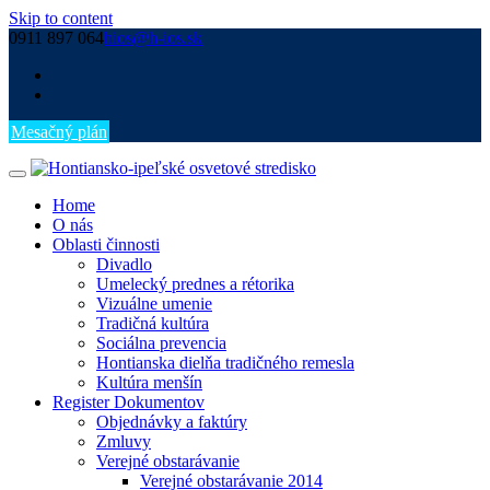
Skip to content
0911 897 064
hios@h-ios.sk
Mesačný plán
Home
O nás
Oblasti činnosti
Divadlo
Umelecký prednes a rétorika
Vizuálne umenie
Tradičná kultúra
Sociálna prevencia
Hontianska dielňa tradičného remesla
Kultúra menšín
Register Dokumentov
Objednávky a faktúry
Zmluvy
Verejné obstarávanie
Verejné obstarávanie 2014