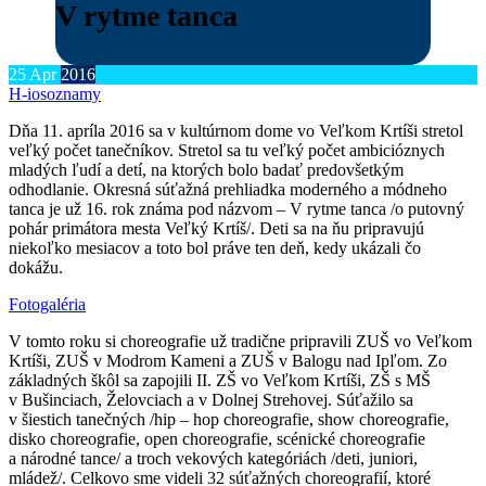
V rytme tanca
25
Apr
2016
H-ios
oznamy
Dňa 11. apríla 2016 sa v kultúrnom dome vo Veľkom Krtíši stretol
veľký počet tanečníkov. Stretol sa tu veľký počet ambicióznych
mladých ľudí a detí, na ktorých bolo badať predovšetkým
odhodlanie. Okresná súťažná prehliadka moderného a módneho
tanca je už 16. rok známa pod názvom – V rytme tanca /o putovný
pohár primátora mesta Veľký Krtíš/. Deti sa na ňu pripravujú
niekoľko mesiacov a toto bol práve ten deň, kedy ukázali čo
dokážu.
Fotogaléria
V tomto roku si choreografie už tradične pripravili ZUŠ vo Veľkom
Krtíši, ZUŠ v Modrom Kameni a ZUŠ v Balogu nad Ipľom. Zo
základných škôl sa zapojili II. ZŠ vo Veľkom Krtíši, ZŠ s MŠ
v Bušinciach, Želovciach a v Dolnej Strehovej. Súťažilo sa
v šiestich tanečných /hip – hop choreografie, show choreografie,
disko choreografie, open choreografie, scénické choreografie
a národné tance/ a troch vekových kategóriách /deti, juniori,
mládež/. Celkovo sme videli 32 súťažných choreografií, ktoré