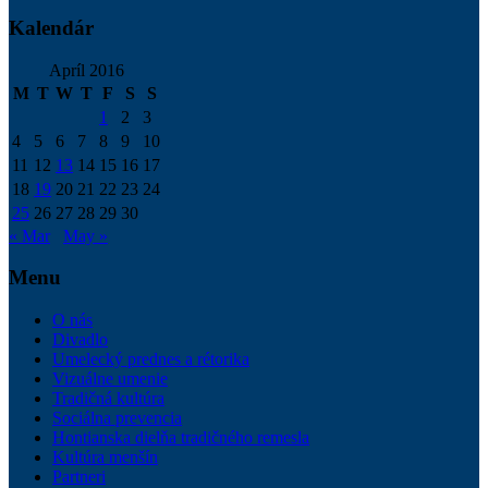
Kalendár
Apríl 2016
M
T
W
T
F
S
S
1
2
3
4
5
6
7
8
9
10
11
12
13
14
15
16
17
18
19
20
21
22
23
24
25
26
27
28
29
30
« Mar
May »
Menu
O nás
Divadlo
Umelecký prednes a rétorika
Vizuálne umenie
Tradičná kultúra
Sociálna prevencia
Hontianska dielňa tradičného remesla
Kultúra menšín
Partneri