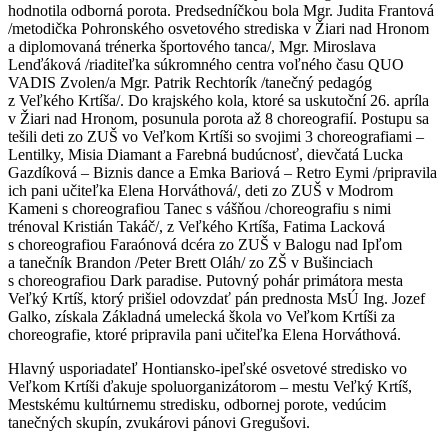
hodnotila odborná porota. Predsedníčkou bola Mgr. Judita Frantová
/metodička Pohronského osvetového strediska v Žiari nad Hronom
a diplomovaná trénerka športového tanca/, Mgr. Miroslava
Lenďáková /riaditeľka súkromného centra voľného času QUO
VADIS Zvolen/a Mgr. Patrik Rechtorík /tanečný pedagóg
z Veľkého Krtíša/. Do krajského kola, ktoré sa uskutoční 26. apríla
v Žiari nad Hronom, posunula porota až 8 choreografií. Postupu sa
tešili deti zo ZUŠ vo Veľkom Krtíši so svojimi 3 choreografiami –
Lentilky, Misia Diamant a Farebná budúcnosť, dievčatá Lucka
Gazdíková – Biznis dance a Emka Bariová – Retro Eymi /pripravila
ich pani učiteľka Elena Horváthová/, deti zo ZUŠ v Modrom
Kameni s choreografiou Tanec s vášňou /choreografiu s nimi
trénoval Kristián Takáč/, z Veľkého Krtíša, Fatima Lacková
s choreografiou Faraónová dcéra zo ZUŠ v Balogu nad Ipľom
a tanečník Brandon /Peter Brett Oláh/ zo ZŠ v Bušinciach
s choreografiou Dark paradise. Putovný pohár primátora mesta
Veľký Krtíš, ktorý prišiel odovzdať pán prednosta MsÚ Ing. Jozef
Galko, získala Základná umelecká škola vo Veľkom Krtíši za
choreografie, ktoré pripravila pani učiteľka Elena Horváthová.
Hlavný usporiadateľ Hontiansko-ipeľské osvetové stredisko vo
Veľkom Krtíši ďakuje spoluorganizátorom – mestu Veľký Krtíš,
Mestskému kultúrnemu stredisku, odbornej porote, vedúcim
tanečných skupín, zvukárovi pánovi Gregušovi.