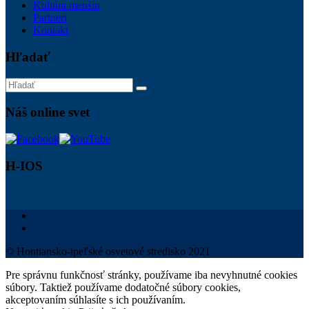
Kultúra menšín
Partneri
Kontakt
Hľadať
Náš online svet
H-IOS
© Hontiansko-ipeľské osvetové stredisko 2021
Pre správnu funkčnosť stránky, používame iba nevyhnutné cookies
súbory. Taktiež používame dodatočné súbory cookies,
akceptovaním súhlasíte s ich používaním.