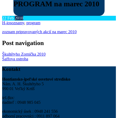
PROGRAM na marec 2010
22
Feb
2010
H-ios
oznamy
,
program
zoznam pripravovaných akcií na marec 2010
Post navigation
Škultétyho Zornička 2010
Šaffova ostroha
Kontakt
Hontiansko-ipeľské osvetové stredisko
Nám. A. H. Škultétyho 5
990 01 Veľký Krtíš
tel./fax:
riaditeľ : 0948 985 045
ekonomický úsek : 0948 241 556
odborní pracovníci : 0911 897 064