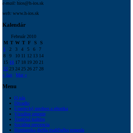
e-mail:
hios@h-ios.sk
web:
www.h-ios.sk
Kalendár
Február 2010
M
T
W
T
F
S
S
1
2
3
4
5
6
7
8
9
10
11
12
13
14
15
16
17
18
19
20
21
22
23
24
25
26
27
28
« Jan
Mar »
Menu
O nás
Divadlo
Umelecký prednes a rétorika
Vizuálne umenie
Tradičná kultúra
Sociálna prevencia
Hontianska dielňa tradičného remesla