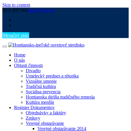
Skip to content
0911 897 064
hios@h-ios.sk
Mesačný plán
Home
O nás
Oblasti činnosti
Divadlo
Umelecký prednes a rétorika
Vizuálne umenie
Tradičná kultúra
Sociálna prevencia
Hontianska dielňa tradičného remesla
Kultúra menšín
Register Dokumentov
Objednávky a faktúry
Zmluvy
Verejné obstarávanie
Verejné obstarávanie 2014