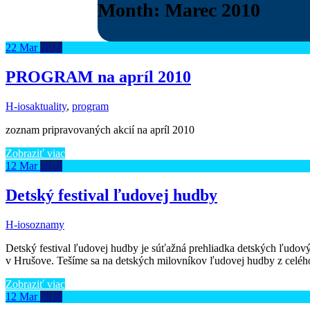
Month:
Marec 2010
22
Mar
2010
PROGRAM na apríl 2010
H-ios
aktuality
,
program
zoznam pripravovaných akcií na apríl 2010
Zobraziť viac
12
Mar
2010
Detský festival ľudovej hudby
H-ios
oznamy
Detský festival ľudovej hudby je súťažná prehliadka detských ľudový
v Hrušove. Tešíme sa na detských milovníkov ľudovej hudby z 
Zobraziť viac
12
Mar
2010