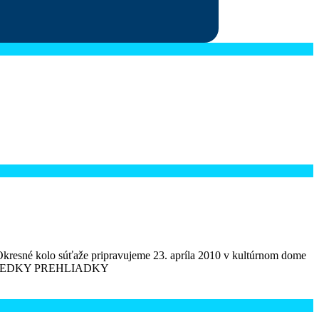
 Okresné kolo súťaže pripravujeme 23. apríla 2010 v kultúrnom dome
ka VÝSLEDKY PREHLIADKY