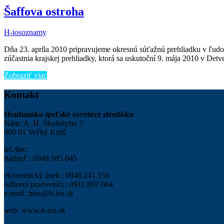
Šaffova ostroha
H-ios
oznamy
Dňa 23. apríla 2010 pripravujeme okresnú súťažnú prehliadku v ľud
zúčastnia krajskej prehliadky, ktorá sa uskutoční 9. mája 2010 v Det
Zobraziť viac
Kontakt
Hontiansko-ipeľské osvetové stredisko
Nám. A. H. Škultétyho 5
990 01 Veľký Krtíš
tel./fax:
riaditeľ : 0948 985 045
ekonomický úsek : 0948 241 556
odborní pracovníci : 0911 897 064
e-mail:
hios@h-ios.sk
web:
www.h-ios.sk