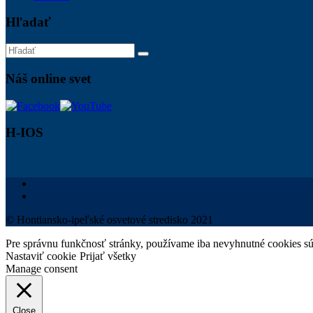
Hľadať
Náš online svet
H-IOS
© Hontiansko-ipeľské osvetové stredisko 2021
Pre správnu funkčnosť stránky, používame iba nevyhnutné cookies sú
Nastaviť cookie
Prijať všetky
Manage consent
Close