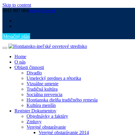
Skip to content
0911 897 064
hios@h-ios.sk
Mesačný plán
Home
O nás
Oblasti činnosti
Divadlo
Umelecký prednes a rétorika
Vizuálne umenie
Tradičná kultúra
Sociálna prevencia
Hontianska dielňa tradičného remesla
Kultúra menšín
Register Dokumentov
Objednávky a faktúry
Zmluvy
Verejné obstarávanie
Verejné obstarávanie 2014