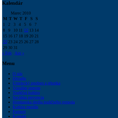
Kalendár
Marec 2010
M
T
W
T
F
S
S
1
2
3
4
5
6
7
8
9
10
11
12
13
14
15
16
17
18
19
20
21
22
23
24
25
26
27
28
29
30
31
« Feb
Apr »
Menu
O nás
Divadlo
Umelecký prednes a rétorika
Vizuálne umenie
Tradičná kultúra
Sociálna prevencia
Hontianska dielňa tradičného remesla
Kultúra menšín
Partneri
Kontakt