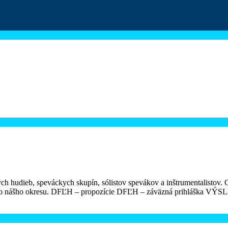
ch hudieb, speváckych skupín, sólistov spevákov a inštrumentalistov.
celého nášho okresu. DFĽH – propozície DFĽH – záväzná prihláš