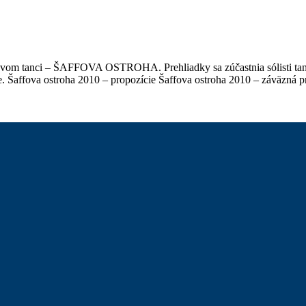
ovom tanci – ŠAFFOVA OSTROHA. Prehliadky sa zúčastnia sólisti taneč
ve. Šaffova ostroha 2010 – propozície Šaffova ostroha 2010 – záväzná p