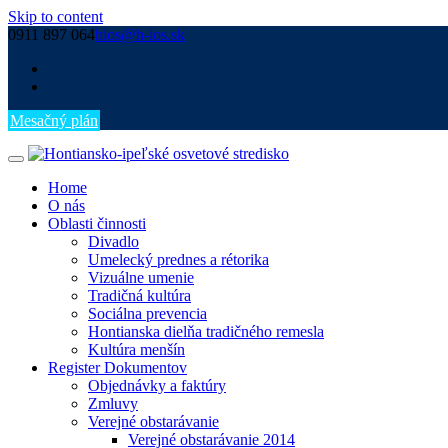
Skip to content
0911 897 064
hios@h-ios.sk
Mesačný plán
Home
O nás
Oblasti činnosti
Divadlo
Umelecký prednes a rétorika
Vizuálne umenie
Tradičná kultúra
Sociálna prevencia
Hontianska dielňa tradičného remesla
Kultúra menšín
Register Dokumentov
Objednávky a faktúry
Zmluvy
Verejné obstarávanie
Verejné obstarávanie 2014