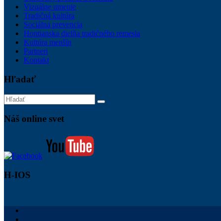
Vizuálne umenie
Tradičná kultúra
Sociálna prevencia
Hontianska dielňa tradičného remesla
Kultúra menšín
Partneri
Kontakt
Hľadať
Náš online svet
H-IOS