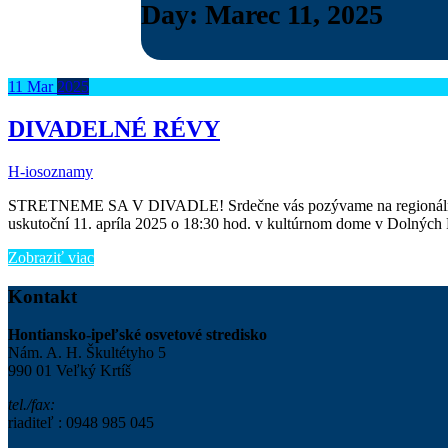
Day:
Marec 11, 2025
11
Mar
2025
DIVADELNÉ RÉVY
H-ios
oznamy
STRETNEME SA V DIVADLE! Srdečne vás pozývame na regionálnu p
uskutoční 11. apríla 2025 o 18:30 hod. v kultúrnom dome v Dolných P
Zobraziť viac
Kontakt
Hontiansko-ipeľské osvetové stredisko
Nám. A. H. Škultétyho 5
990 01 Veľký Krtíš
tel./fax:
riaditeľ : 0948 985 045