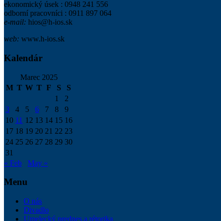
ekonomický úsek : 0948 241 556
odborní pracovníci : 0911 897 064
e-mail:
hios@h-ios.sk
web:
www.h-ios.sk
Kalendár
Marec 2025
M
T
W
T
F
S
S
1
2
3
4
5
6
7
8
9
10
11
12
13
14
15
16
17
18
19
20
21
22
23
24
25
26
27
28
29
30
31
« Feb
May »
Menu
O nás
Divadlo
Umelecký prednes a rétorika