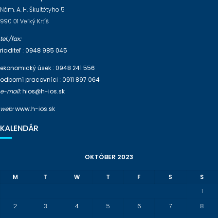
I
Nám. A. H. Škultétyho 5
G
990 01 Veľký Krtíš
A
T
tel./fax:
I
riaditeľ : 0948 985 045
O
ekonomický úsek : 0948 241 556
N
odborní pracovníci : 0911 897 064
e-mail:
hios@h-ios.sk
web:
www.h-ios.sk
KALENDÁR
OKTÓBER 2023
M
T
W
T
F
S
S
1
2
3
4
5
6
7
8