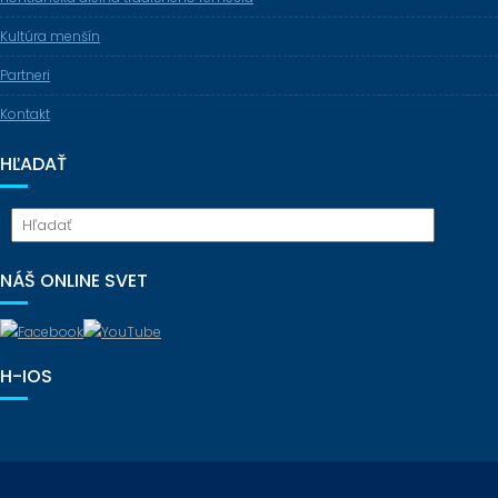
Kultúra menšín
Partneri
Kontakt
HĽADAŤ
NÁŠ ONLINE SVET
H-IOS