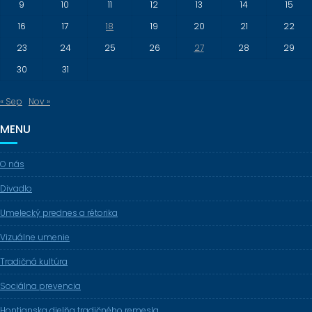
9
10
11
12
13
14
15
16
17
18
19
20
21
22
23
24
25
26
27
28
29
30
31
« Sep
Nov »
MENU
O nás
Divadlo
Umelecký prednes a rétorika
Vizuálne umenie
Tradičná kultúra
Sociálna prevencia
Hontianska dielňa tradičného remesla