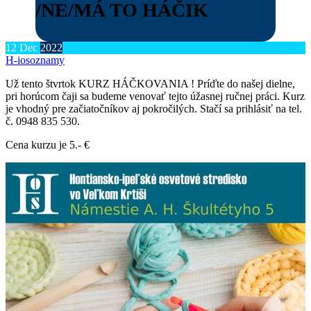
/NE/MÁ TO HÁČIK
12
Dec
2022
H-ios
oznamy
Už tento štvrtok KURZ HÁČKOVANIA ! Príďte do našej dielne,
pri horúcom čaji sa budeme venovať tejto úžasnej ručnej práci. Kurz
je vhodný pre začiatočníkov aj pokročilých. Stačí sa prihlásiť na tel.
č. 0948 835 530.
Cena kurzu je 5.- €