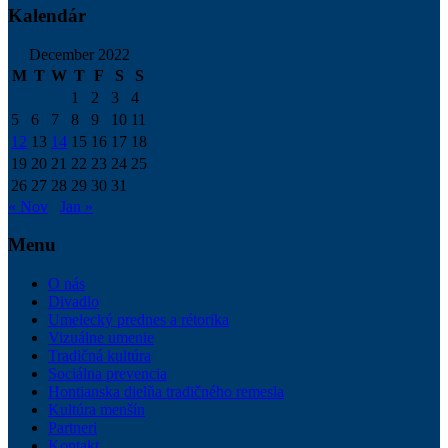
Kalendár
December 2022
M
T
W
T
F
S
S
1
2
3
4
5
6
7
8
9
10
11
12
13
14
15
16
17
18
19
20
21
22
23
24
25
26
27
28
29
30
31
« Nov
Jan »
Menu
O nás
Divadlo
Umelecký prednes a rétorika
Vizuálne umenie
Tradičná kultúra
Sociálna prevencia
Hontianska dielňa tradičného remesla
Kultúra menšín
Partneri
Kontakt