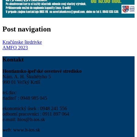
Post navigation
Kračúnske štedrivke
AMFO 2023
Kontakt
Hontiansko-ipeľské osvetové stredisko
Nám. A. H. Škultétyho 5
990 01 Veľký Krtíš
tel./fax:
riaditeľ : 0948 985 045
ekonomický úsek : 0948 241 556
odborní pracovníci : 0911 897 064
e-mail:
hios@h-ios.sk
web:
www.h-ios.sk