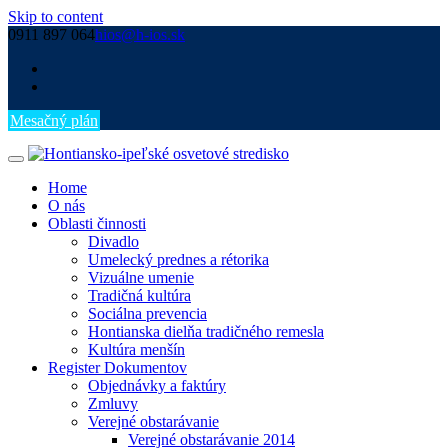
Skip to content
0911 897 064
hios@h-ios.sk
Mesačný plán
Home
O nás
Oblasti činnosti
Divadlo
Umelecký prednes a rétorika
Vizuálne umenie
Tradičná kultúra
Sociálna prevencia
Hontianska dielňa tradičného remesla
Kultúra menšín
Register Dokumentov
Objednávky a faktúry
Zmluvy
Verejné obstarávanie
Verejné obstarávanie 2014