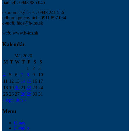
riaditeľ : 0948 985 045
ekonomický úsek : 0948 241 556
odborní pracovníci : 0911 897 064
e-mail:
hios@h-ios.sk
web:
www.h-ios.sk
Kalendár
Máj 2020
M
T
W
T
F
S
S
1
2
3
4
5
6
7
8
9
10
11
12
13
14
15
16
17
18
19
20
21
22
23
24
25
26
27
28
29
30
31
« Apr
Jun »
Menu
O nás
Divadlo