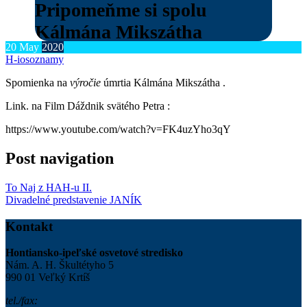
Pripomeňme si spolu
Kálmána Mikszátha
20
May
2020
H-ios
oznamy
Spomienka na
výročie
úmrtia Kálmána Mikszátha .
Link. na Film Dáždnik svätého Petra :
https://www.youtube.com/watch?v=FK4uzYho3qY
Post navigation
To Naj z HAH-u II.
Divadelné predstavenie JANÍK
Kontakt
Hontiansko-ipeľské osvetové stredisko
Nám. A. H. Škultétyho 5
990 01 Veľký Krtíš
tel./fax: