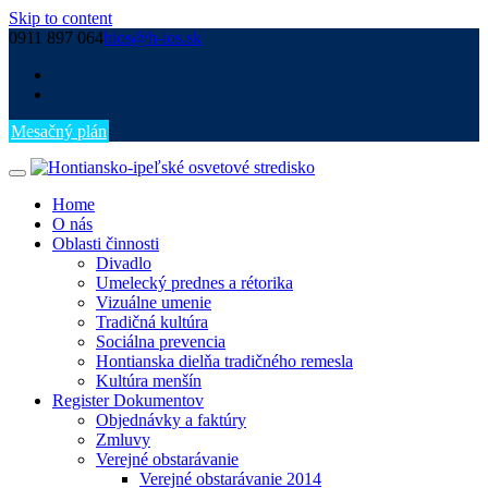
Skip to content
0911 897 064
hios@h-ios.sk
Mesačný plán
Home
O nás
Oblasti činnosti
Divadlo
Umelecký prednes a rétorika
Vizuálne umenie
Tradičná kultúra
Sociálna prevencia
Hontianska dielňa tradičného remesla
Kultúra menšín
Register Dokumentov
Objednávky a faktúry
Zmluvy
Verejné obstarávanie
Verejné obstarávanie 2014