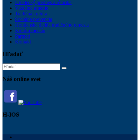
Umelecký prednes a rétorika
Vizuálne umenie
Tradičná kultúra
Sociálna prevencia
Hontianska dielňa tradičného remesla
Kultúra menšín
Partneri
Kontakt
Hľadať
Náš online svet
H-IOS