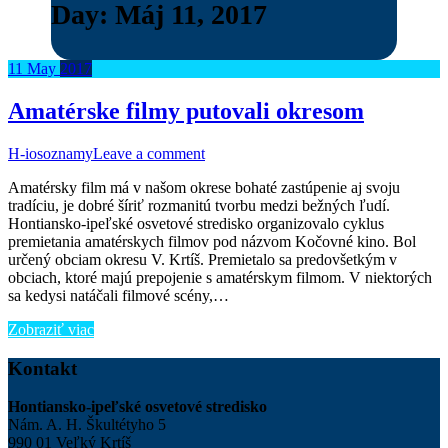
Day:
Máj 11, 2017
11
May
2017
Amatérske filmy putovali okresom
H-ios
oznamy
Leave a comment
Amatérsky film má v našom okrese bohaté zastúpenie aj svoju
tradíciu, je dobré šíriť rozmanitú tvorbu medzi bežných ľudí.
Hontiansko-ipeľské osvetové stredisko organizovalo cyklus
premietania amatérskych filmov pod názvom Kočovné kino. Bol
určený obciam okresu V. Krtíš. Premietalo sa predovšetkým v
obciach, ktoré majú prepojenie s amatérskym filmom. V niektorých
sa kedysi natáčali filmové scény,…
Zobraziť viac
Kontakt
Hontiansko-ipeľské osvetové stredisko
Nám. A. H. Škultétyho 5
990 01 Veľký Krtíš