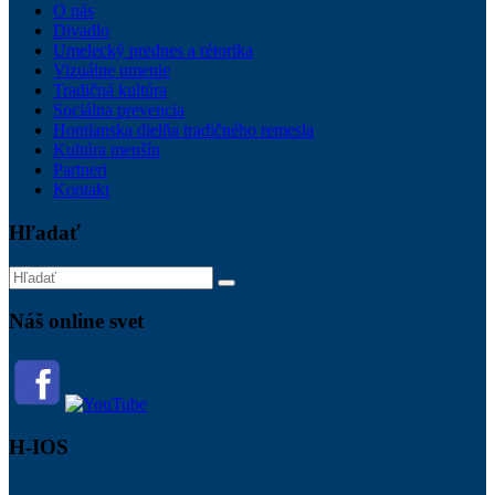
O nás
Divadlo
Umelecký prednes a rétorika
Vizuálne umenie
Tradičná kultúra
Sociálna prevencia
Hontianska dielňa tradičného remesla
Kultúra menšín
Partneri
Kontakt
Hľadať
Náš online svet
H-IOS