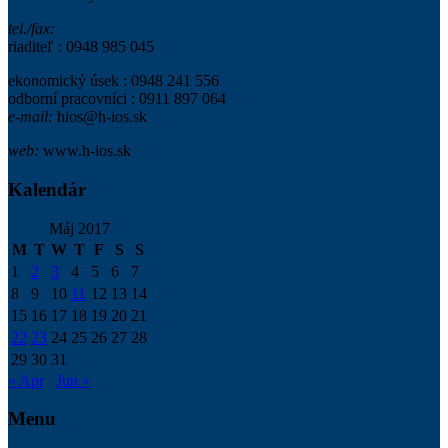
tel./fax:
riaditeľ : 0948 985 045
ekonomický úsek : 0948 241 556
odborní pracovníci : 0911 897 064
e-mail:
hios@h-ios.sk
web:
www.h-ios.sk
Kalendár
Máj 2017
M
T
W
T
F
S
S
1
2
3
4
5
6
7
8
9
10
11
12
13
14
15
16
17
18
19
20
21
22
23
24
25
26
27
28
29
30
31
« Apr
Jun »
Menu