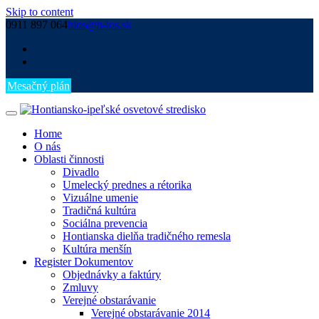
Skip to content
0911 897 064
hios@h-ios.sk
Mesačný plán
Home
O nás
Oblasti činnosti
Divadlo
Umelecký prednes a rétorika
Vizuálne umenie
Tradičná kultúra
Sociálna prevencia
Hontianska dielňa tradičného remesla
Kultúra menšín
Register Dokumentov
Objednávky a faktúry
Zmluvy
Verejné obstarávanie
Verejné obstarávanie 2014