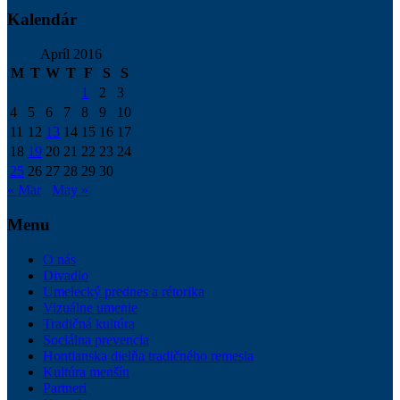
Kalendár
Apríl 2016
M
T
W
T
F
S
S
1
2
3
4
5
6
7
8
9
10
11
12
13
14
15
16
17
18
19
20
21
22
23
24
25
26
27
28
29
30
« Mar
May »
Menu
O nás
Divadlo
Umelecký prednes a rétorika
Vizuálne umenie
Tradičná kultúra
Sociálna prevencia
Hontianska dielňa tradičného remesla
Kultúra menšín
Partneri