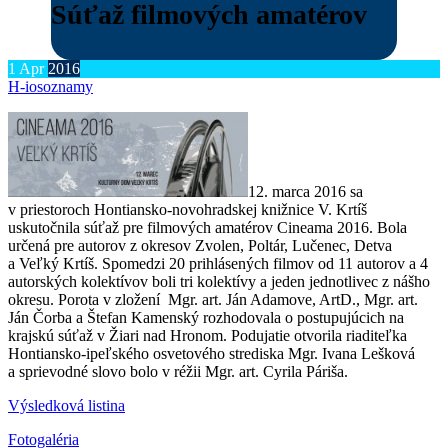
Súťaž filmových amatérov
1
Apr
2016
H-ios
oznamy
12. marca 2016 sa
v priestoroch Hontiansko-novohradskej knižnice V. Krtíš
uskutočnila súťaž pre filmových amatérov Cineama 2016. Bola
určená pre autorov z okresov Zvolen, Poltár, Lučenec, Detva
a Veľký Krtíš. Spomedzi 20 prihlásených filmov od 11 autorov a 4
autorských kolektívov boli tri kolektívy a jeden jednotlivec z nášho
okresu. Porota v zložení Mgr. art. Ján Adamove, ArtD., Mgr. art.
Ján Čorba a Štefan Kamenský rozhodovala o postupujúcich na
krajskú súťaž v Žiari nad Hronom. Podujatie otvorila riaditeľka
Hontiansko-ipeľského osvetového strediska Mgr. Ivana Lešková
a sprievodné slovo bolo v réžii Mgr. art. Cyrila Páriša.
Výsledková listina
Fotogaléria