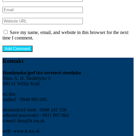
Save my name, email, and website in this browser for the next
time I comment.
Kontakt
Hontiansko-ipeľské osvetové stredisko
Nám. A. H. Škultétyho 5
990 01 Veľký Krtíš
tel./fax:
riaditeľ : 0948 985 045
ekonomický úsek : 0948 241 556
odborní pracovníci : 0911 897 064
e-mail:
hios@h-ios.sk
web:
www.h-ios.sk