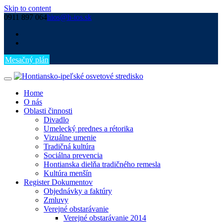
Skip to content
0911 897 064
hios@h-ios.sk
Mesačný plán
Home
O nás
Oblasti činnosti
Divadlo
Umelecký prednes a rétorika
Vizuálne umenie
Tradičná kultúra
Sociálna prevencia
Hontianska dielňa tradičného remesla
Kultúra menšín
Register Dokumentov
Objednávky a faktúry
Zmluvy
Verejné obstarávanie
Verejné obstarávanie 2014