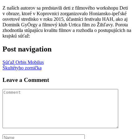
Z našich autorov sa predstavili deti z filmového workshopu Deti
v obraze, ktoré v Koprovnici zorganizovalo Honiansko-ipeľské
osvetové stredisko v roku 2015, účastníci festivalu HAH, ako aj
Dominik GyÖrgy a filmový klub Urtica film zo Žihľavy. Porota
zhodnotila stúpajúcu kvalitu filmov a rozhodla o postupujúcich na
krajskú súťaž:
Post navigation
Súťaž Orbis Mobilus
Škultétyho zornička
Leave a Comment