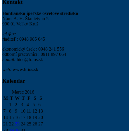
Kontakt
Hontiansko-ipeľské osvetové stredisko
Nám. A. H. Škultétyho 5
990 01 Veľký Krtíš
tel./fax:
riaditeľ : 0948 985 045
ekonomický úsek : 0948 241 556
odborní pracovníci : 0911 897 064
e-mail:
hios@h-ios.sk
web:
www.h-ios.sk
Kalendár
Marec 2016
M
T
W
T
F
S
S
1
2
3
4
5
6
7
8
9
10
11
12
13
14
15
16
17
18
19
20
21
22
23
24
25
26
27
28
29
30
31