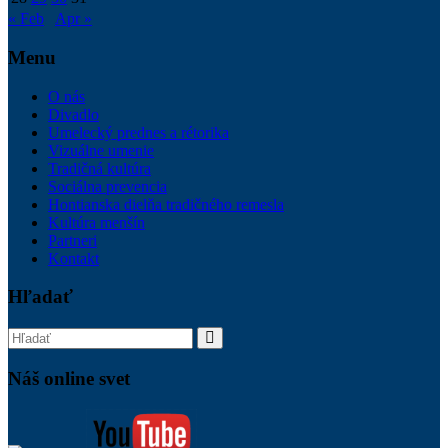
« Feb
Apr »
Menu
O nás
Divadlo
Umelecký prednes a rétorika
Vizuálne umenie
Tradičná kultúra
Sociálna prevencia
Hontianska dielňa tradičného remesla
Kultúra menšín
Partneri
Kontakt
Hľadať
Náš online svet