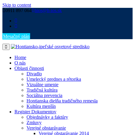
Skip to content
0911 897 064
hios@h-ios.sk
Mesačný plán
Home
O nás
Oblasti činnosti
Divadlo
Umelecký prednes a rétorika
Vizuálne umenie
Tradičná kultúra
Sociálna prevencia
Hontianska dielňa tradičného remesla
Kultúra menšín
Register Dokumentov
Objednávky a faktúry
Zmluvy
Verejné obstarávanie
Verejné obstarávanie 2014