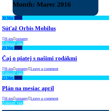
Month:
Marec 2016
30
Mar
2016
Súťaž Orbis Mobilus
H-ios
oznamy
Zobraziť viac
29
Mar
2016
Čaj o piatej s našimi rodákmi
H-ios
oznamy
Leave a comment
Zobraziť viac
23
Mar
2016
Plán na mesiac apríl
H-ios
oznamy
Leave a comment
Zobraziť viac