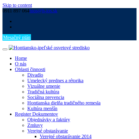
Skip to content
0911 897 064
hios@h-ios.sk
Mesačný plán
Home
O nás
Oblasti činnosti
Divadlo
Umelecký prednes a rétorika
Vizuálne umenie
Tradičná kultúra
Sociálna prevencia
Hontianska dielňa tradičného remesla
Kultúra menšín
Register Dokumentov
Objednávky a faktúry
Zmluvy
Verejné obstarávanie
Verejné obstarávanie 2014