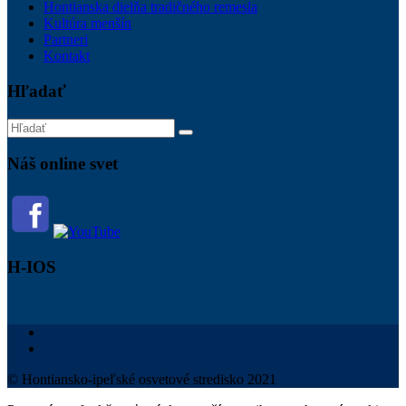
Hontianska dielňa tradičného remesla
Kultúra menšín
Partneri
Kontakt
Hľadať
Náš online svet
H-IOS
© Hontiansko-ipeľské osvetové stredisko 2021