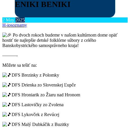
ENIKI BENIKI
2
May
2025
H-ios
oznamy
Po dvoch rokoch budeme v našom kultúrnom dome opäť
hostiť tie najlepšie detské folklórne súbory z celého
Banskobystrického samosprávneho kraja!
———-
Môžete sa tešiť na:
DFS Brezinky z Polomky
DFS Drienka zo Slovenskej Ľupče
DFS H
roniarik zo Žiaru nad Hronom
DFS Lastovičky zo Zvolena
DFS Lykovček z Revúcej
DFS Malý Dubkáčik z Buzitky