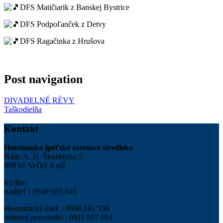
DFS Matičiarik z Banskej Bystrice
DFS Podpoľanček z Detvy
DFS Ragačinka z Hrušova
Post navigation
DIVADELNÉ RÉVY
Taškodielňa
Kontakt
Hontiansko-ipeľské osvetové stredisko
Nám. A. H. Škultétyho 5
990 01 Veľký Krtíš
tel./fax:
riaditeľ : 0948 985 045
ekonomický úsek : 0948 241 556
odborní pracovníci : 0911 897 064