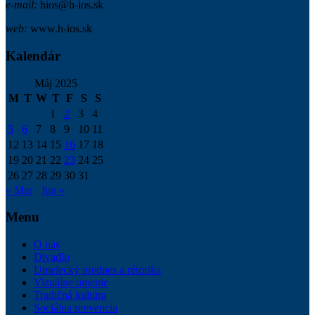
e-mail:
hios@h-ios.sk
web:
www.h-ios.sk
Kalendár
Máj 2025
M
T
W
T
F
S
S
1
2
3
4
5
6
7
8
9
10
11
12
13
14
15
16
17
18
19
20
21
22
23
24
25
26
27
28
29
30
31
« Mar
Jun »
Menu
O nás
Divadlo
Umelecký prednes a rétorika
Vizuálne umenie
Tradičná kultúra
Sociálna prevencia