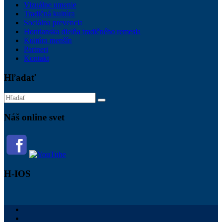
Vizuálne umenie
Tradičná kultúra
Sociálna prevencia
Hontianska dielňa tradičného remesla
Kultúra menšín
Partneri
Kontakt
Hľadať
Náš online svet
H-IOS