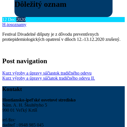
Dôležitý oznam
12
Dec
2020
H-ios
oznamy
Festival Divadelné dišputy je z dôvodu preventívnych
protiepidemiologických opatrení v dňoch 12.-13.12.2020 zrušený.
Post navigation
Kurz výroby a úpravy súčiastok tradičného odevu
Kurz výroby a úpravy súčiatok tradičného odevu II.
Kontakt
Hontiansko-ipeľské osvetové stredisko
Nám. A. H. Škultétyho 5
990 01 Veľký Krtíš
tel./fax:
riaditeľ : 0948 985 045