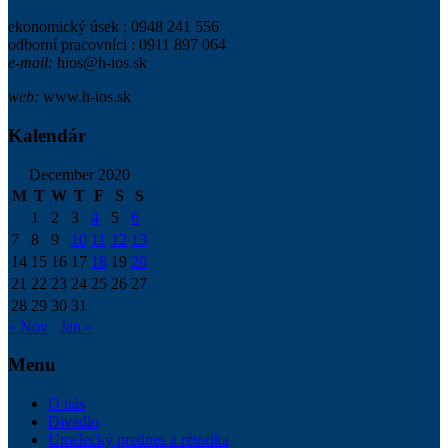
ekonomický úsek : 0948 241 556
odborní pracovníci : 0911 897 064
e-mail:
hios@h-ios.sk
web:
www.h-ios.sk
Kalendár
December 2020
M
T
W
T
F
S
S
1
2
3
4
5
6
7
8
9
10
11
12
13
14
15
16
17
18
19
20
21
22
23
24
25
26
27
28
29
30
31
« Nov
Jan »
Menu
O nás
Divadlo
Umelecký prednes a rétorika