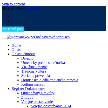
Skip to content
0911 897 064
hios@h-ios.sk
Mesačný plán
Home
O nás
Oblasti činnosti
Divadlo
Umelecký prednes a rétorika
Vizuálne umenie
Tradičná kultúra
Sociálna prevencia
Hontianska dielňa tradičného remesla
Kultúra menšín
Register Dokumentov
Objednávky a faktúry
Zmluvy
Verejné obstarávanie
Verejné obstarávanie 2014