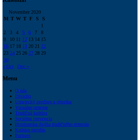
November 2020
M
T
W
T
F
S
S
1
2
3
4
5
6
7
8
9
10
11
12
13
14
15
16
17
18
19
20
21
22
23
24
25
26
27
28
29
30
« Oct
Dec »
Menu
O nás
Divadlo
Umelecký prednes a rétorika
Vizuálne umenie
Tradičná kultúra
Sociálna prevencia
Hontianska dielňa tradičného remesla
Kultúra menšín
Partneri