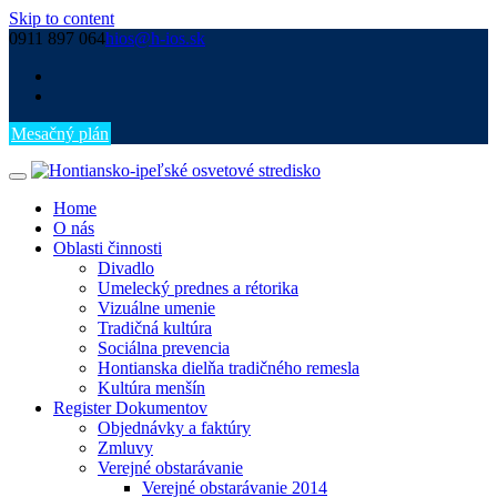
Skip to content
0911 897 064
hios@h-ios.sk
Mesačný plán
Home
O nás
Oblasti činnosti
Divadlo
Umelecký prednes a rétorika
Vizuálne umenie
Tradičná kultúra
Sociálna prevencia
Hontianska dielňa tradičného remesla
Kultúra menšín
Register Dokumentov
Objednávky a faktúry
Zmluvy
Verejné obstarávanie
Verejné obstarávanie 2014