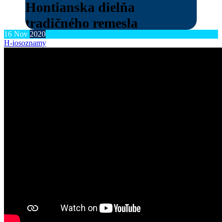
Hontianska dielňa
tradičného remesla
16
Nov
2020
H-ios
oznamy