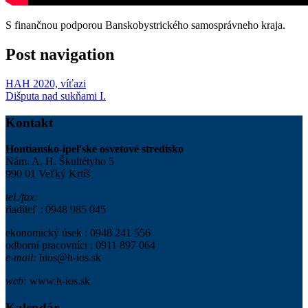
S finančnou podporou Banskobystrického samosprávneho kraja.
Post navigation
HAH 2020, víťazi
Dišputa nad sukňami I.
Kontakt
Hontiansko-ipeľské osvetové stredisko
Nám. A. H. Škultétyho 5
990 01 Veľký Krtíš
tel./fax:
riaditeľ : 0948 985 045
ekonomický úsek : 0948 241 556
odborní pracovníci : 0911 897 064
e-mail:
hios@h-ios.sk
web:
www.h-ios.sk
Kalendár