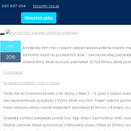
S
0911 897 064
hios@h-ios.sk
NAŠI FILMÁRI OCENENÍ
k
i
Mesačný plán
p
t
15
H-ios
oznamy
o
c
Jun
Amatérsky film má v našom okrese nezastupiteľné miesto medz
o
samotná účasť na poslednom kole – celoslovenskej prehliadke
2016
n
vyberá filmy, ktoré sa budú premietať. Zo 129 filmov, ktoré post
t
Fotogaléria
e
n
Výsledková listina + info o súťaži
t
Tento rok sa Cineama konala v OC Mylny v Nitre 3. – 5. júna. Z našich aut
nás reprezentovali aj autorky z Vyhní, ktoré svoj film “Frajer” natočili p
mala náročnú úlohu vybrať najlepších spomedzi 87 filmov z 8 krajov, čo 
Výsledky vyhlásil predseda poroty Doc. Mgr. Anton Szomolányi, ArtD., vy
Čestné uznanie získali aj tvorcovia z filmového klubu Urtica zo Žihľavy za