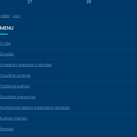
27
28
« May
Jul »
MENU
O nás
Divadlo
Umelecký prednes a rétorika
Vizuálne umenie
Tradičná kultúra
Sociálna prevencia
Hontianska dielňa tradičného remesla
Kultúra menšín
Partneri