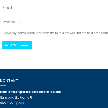
Save my name, email, and website in this browser for the next time I c
KONTAKT
Hontiansko-ipeľské osvetové stredisko
Nám. A. H. Škultétyho 5
990 01 Veľký Krtíš