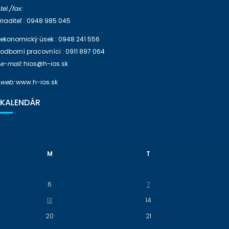
tel./fax:
riaditeľ : 0948 985 045
ekonomický úsek : 0948 241 556
odborní pracovníci : 0911 897 064
e-mail:
hios@h-ios.sk
web:
www.h-ios.sk
KALENDÁR
M
T
6
7
13
14
20
21