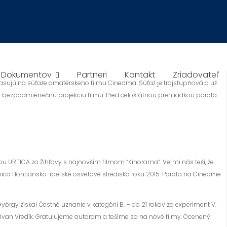
r Dokumentov
Partneri
Kontakt
Zriadovateľ
asujú na súťaže amatérskeho filmu Cineama. Súťaž je trojstupňová a už
á bezpodmienečnú projekciu filmu. Pred celoštátnou prehliadkou porota
lubu URTICA zo Žihľavy s najnovším filmom “Kinorama”. Veľmi nás teší, že
provnica Hontiansko-ipeľské osvetové stredisko roku 2015. Porota na Cineame
rgy získal Čestné uznanie v kategórii B. – do 21 rokov za experiment V.
sér Ivan Vredík. Gratulujeme autorom a tešíme sa na nové filmy. Ocenený