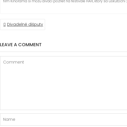
film Kinorama si môžu diváci pozrieť na festivale HAH, ktorý sa uskutoční 2
Divadelné dišputy
P
O
S
LEAVE A COMMENT
T
N
A
V
I
G
A
T
I
O
N