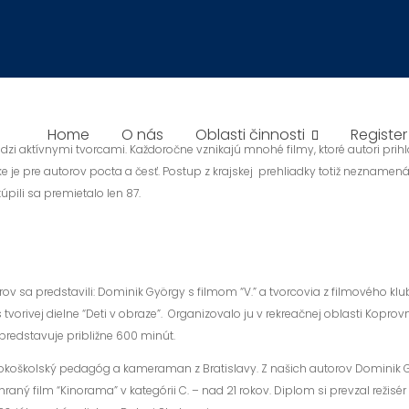
 V NITRE
Home
O nás
Oblasti činnosti
Registe
i aktívnymi tvorcami. Každoročne vznikajú mnohé filmy, ktoré autori prihl
 je pre autorov pocta a česť. Postup z krajskej prehliadky totiž neznamen
úpili sa premietalo len 87.
orov sa predstavili: Dominik György s filmom “V.” a tvorcovia z filmového k
očas tvorivej dielne “Deti v obraze”. Organizovalo ju v rekreačnej oblasti Ko
predstavuje približne 600 minút.
sokoškolský pedagóg a kameraman z Bratislavy. Z našich autorov Dominik Gyö
 hraný film “Kinorama” v kategórii C. – nad 21 rokov. Diplom si prevzal reži