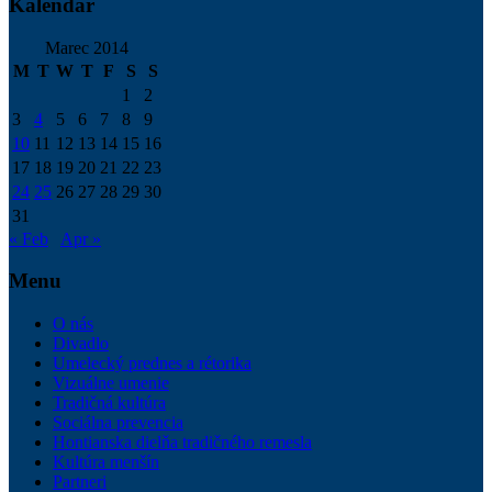
Kalendár
Marec 2014
M
T
W
T
F
S
S
1
2
3
4
5
6
7
8
9
10
11
12
13
14
15
16
17
18
19
20
21
22
23
24
25
26
27
28
29
30
31
« Feb
Apr »
Menu
O nás
Divadlo
Umelecký prednes a rétorika
Vizuálne umenie
Tradičná kultúra
Sociálna prevencia
Hontianska dielňa tradičného remesla
Kultúra menšín
Partneri