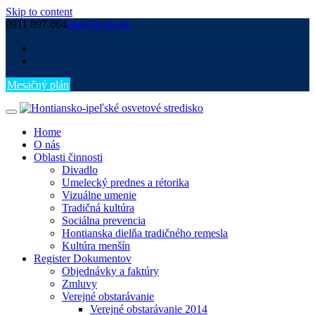
Skip to content
0911 897 064
hios@h-ios.sk
Mesačný plán
Home
O nás
Oblasti činnosti
Divadlo
Umelecký prednes a rétorika
Vizuálne umenie
Tradičná kultúra
Sociálna prevencia
Hontianska dielňa tradičného remesla
Kultúra menšín
Register Dokumentov
Objednávky a faktúry
Zmluvy
Verejné obstarávanie
Verejné obstarávanie 2014