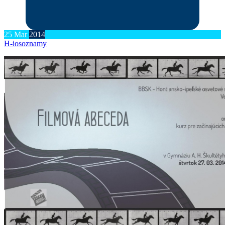
25
Mar
2014
H-ios
oznamy