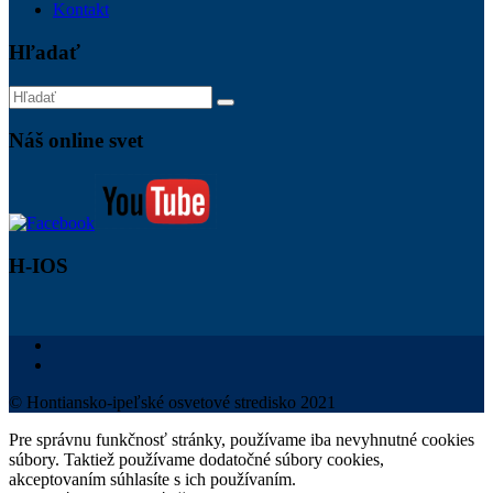
Kontakt
Hľadať
Náš online svet
H-IOS
© Hontiansko-ipeľské osvetové stredisko 2021
Pre správnu funkčnosť stránky, používame iba nevyhnutné cookies
súbory. Taktiež používame dodatočné súbory cookies,
akceptovaním súhlasíte s ich používaním.