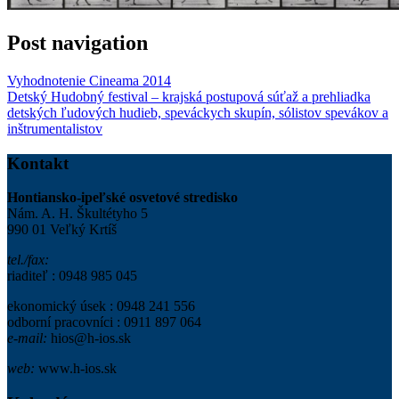
Post navigation
Vyhodnotenie Cineama 2014
Detský Hudobný festival – krajská postupová súťaž a prehliadka
detských ľudových hudieb, speváckych skupín, sólistov spevákov a
inštrumentalistov
Kontakt
Hontiansko-ipeľské osvetové stredisko
Nám. A. H. Škultétyho 5
990 01 Veľký Krtíš
tel./fax:
riaditeľ : 0948 985 045
ekonomický úsek : 0948 241 556
odborní pracovníci : 0911 897 064
e-mail:
hios@h-ios.sk
web:
www.h-ios.sk