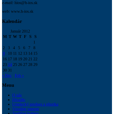
e-mail:
hios@h-ios.sk
web:
www.h-ios.sk
Kalendár
Január 2012
M
T
W
T
F
S
S
1
2
3
4
5
6
7
8
9
10
11
12
13
14
15
16
17
18
19
20
21
22
23
24
25
26
27
28
29
30
31
« Dec
Feb »
Menu
O nás
Divadlo
Umelecký prednes a rétorika
Vizuálne umenie
Tradičná kultúra