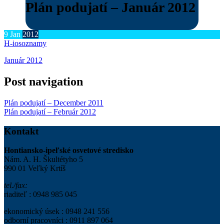
Plán podujatí – Január 2012
9
Jan
2012
H-ios
oznamy
Január 2012
Post navigation
Plán podujatí – December 2011
Plán podujatí – Február 2012
Kontakt
Hontiansko-ipeľské osvetové stredisko
Nám. A. H. Škultétyho 5
990 01 Veľký Krtíš
tel./fax:
riaditeľ : 0948 985 045
ekonomický úsek : 0948 241 556
odborní pracovníci : 0911 897 064