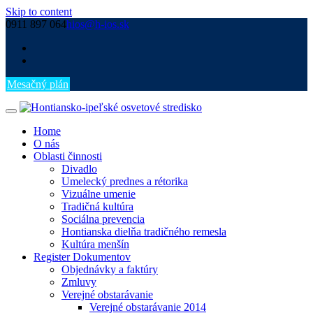
Skip to content
0911 897 064
hios@h-ios.sk
Mesačný plán
Home
O nás
Oblasti činnosti
Divadlo
Umelecký prednes a rétorika
Vizuálne umenie
Tradičná kultúra
Sociálna prevencia
Hontianska dielňa tradičného remesla
Kultúra menšín
Register Dokumentov
Objednávky a faktúry
Zmluvy
Verejné obstarávanie
Verejné obstarávanie 2014