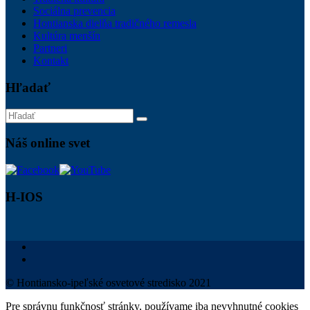
Sociálna prevencia
Hontianska dielňa tradičného remesla
Kultúra menšín
Partneri
Kontakt
Hľadať
Náš online svet
H-IOS
© Hontiansko-ipeľské osvetové stredisko 2021
Pre správnu funkčnosť stránky, používame iba nevyhnutné cookies