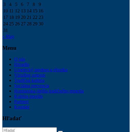
3
4
5
6
7
8
9
10
11
12
13
14
15
16
17
18
19
20
21
22
23
24
25
26
27
28
29
30
31
« May
Menu
O nás
Divadlo
Umelecký prednes a rétorika
Vizuálne umenie
Tradičná kultúra
Sociálna prevencia
Hontianska dielňa tradičného remesla
Kultúra menšín
Partneri
Kontakt
Hľadať