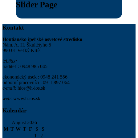
Slider Page
Kontakt
Hontiansko-ipeľské osvetové stredisko
Nám. A. H. Škultétyho 5
990 01 Veľký Krtíš
tel./fax:
riaditeľ : 0948 985 045
ekonomický úsek : 0948 241 556
odborní pracovníci : 0911 897 064
e-mail:
hios@h-ios.sk
web:
www.h-ios.sk
Kalendár
August 2026
M
T
W
T
F
S
S
1
2