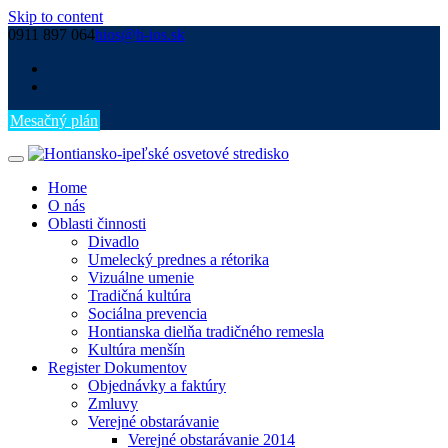
Skip to content
0911 897 064
hios@h-ios.sk
Mesačný plán
Home
O nás
Oblasti činnosti
Divadlo
Umelecký prednes a rétorika
Vizuálne umenie
Tradičná kultúra
Sociálna prevencia
Hontianska dielňa tradičného remesla
Kultúra menšín
Register Dokumentov
Objednávky a faktúry
Zmluvy
Verejné obstarávanie
Verejné obstarávanie 2014