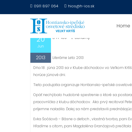
S
0911 897 064
hios@h-ios.sk
k
LITERÁRNE LETO 2013
i
p
Home
t
20
H-ios
oznamy
o
c
Jun
o
2013
Literárne Leto 2013
n
t
Dňa 18 . júna 2013 sa v Klube dôchodcov vo Veľkom Krtíš
e
horúce júnové dni.
n
Tieto podujatia organizuje Hontiansko-ipeľské osvetové
t
Opäť nechýbalo hudobné spestrenie o ktoré sa postaral
pracovníčka z klubu dôchodcov. Ako prvý recitoval Pete
príjemne naladila. Ďalej sa nám predstavili prednášajúc
Evka Šoóšová – Básne o deťoch , vlastná tvorba, pani Ev
Hľadíme s citom, pani Magdaléna Grančajová prečítala