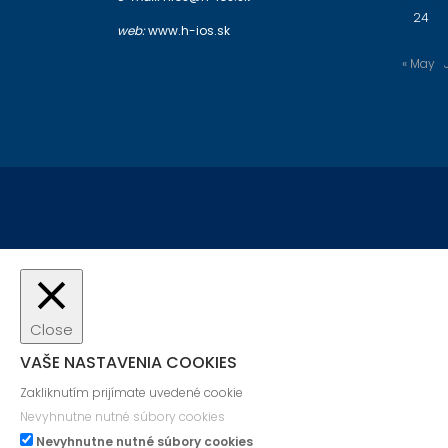
24
web:
www.h-ios.sk
« May
Close
VAŠE NASTAVENIA COOKIES
Zakliknutím prijímate uvedené cookie
Nevyhnutne nutné súbory cookies
Nevyhnutne nutné súbory cookies