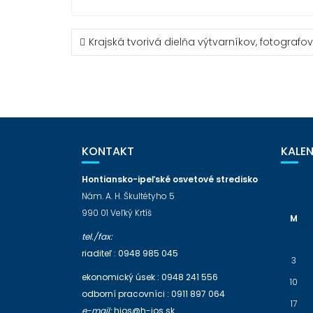
Krajská tvorivá dielňa výtvarníkov, fotografov
P
O
S
T
N
A
V
KONTAKT
KALE
I
G
Hontiansko-ipeľské osvetové stredisko
A
Nám. A. H. Škultétyho 5
T
990 01 Veľký Krtíš
I
M
O
tel./fax:
N
riaditeľ : 0948 985 045
3
ekonomický úsek : 0948 241 556
10
odborní pracovníci : 0911 897 064
17
e-mail:
hios@h-ios.sk