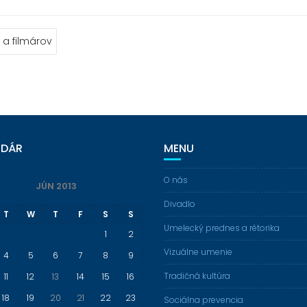
 a filmárov
NDÁR
MENU
O nás
JÚN 2013
Divadlo
T
W
T
F
S
S
Umelecký prednes a rétorika
1
2
Vizuálne umenie
4
5
6
7
8
9
Tradičná kultúra
11
12
13
14
15
16
18
19
20
21
22
23
Sociálna prevencia