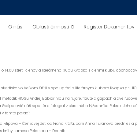
O nás
Oblasti činnosti
Register Dokumentov
i o 14.00 stretli členovia literárneho klubu Kvapka s členmi klubu dôchodco
 stredisko vo Veľkom Krtíši v spolupráci s literárnym klubom Kvapka pri HI
 metodik HIOSu Andrej Babiar hrou na fujare, flaute a gajdách a dve ľud
r Gašparovič náš reportér a fotograf z okresného týždenníka Pokrok. Jeho 
i v tomto poradí:
a Filipová – Čenkovej deti od Fraňa Kráľa, pani Anna Turanová predniesla 
 s knihy Jamesa Petersona – Denník