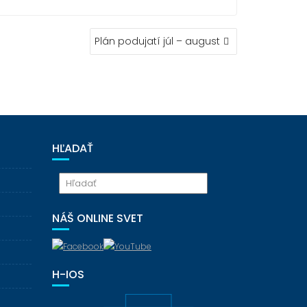
Plán podujatí júl – august
HĽADAŤ
NÁŠ ONLINE SVET
H-IOS