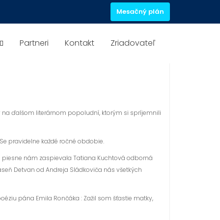
Mesačný plán
Partneri
Kontakt
Zriadovateľ
v na ďalšom literárnom popoludní, ktorým si spríjemnili
OSe pravidelne každé ročné obdobie.
ové piesne nám zaspievala Tatiana Kuchtová odborná
báseň Detvan od Andreja Sládkoviča nás všetkých
poéziu pána Emila Rončáka : Zažil som šťastie matky,