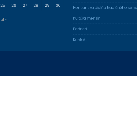
25
26
27
28
29
30
Hontianska dielňa tradičného reme
Kultúra menšín
Jul »
Partneri
Kontakt